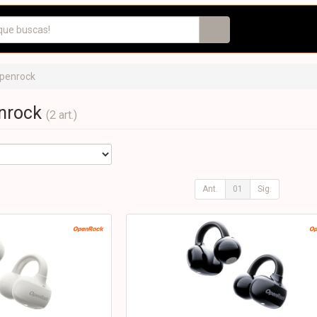
penrock
enrock
(2 art.)
Ant.
01
Sig.