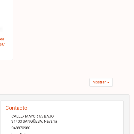
rea
ga/
Mostrar
Contacto
CALLE/ MAYOR 65 BAJO
31400
SANGÜESA
,
Navarra
948870980