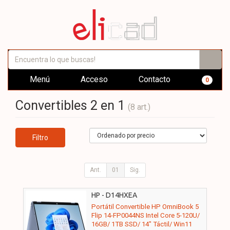
Menú
Acceso
Contacto
0
Convertibles 2 en 1
(8 art.)
Filtro
Ant.
01
Sig.
HP - D14HXEA
Portátil Convertible HP OmniBook 5
Flip 14-FP0044NS Intel Core 5-120U/
16GB/ 1TB SSD/ 14" Táctil/ Win11