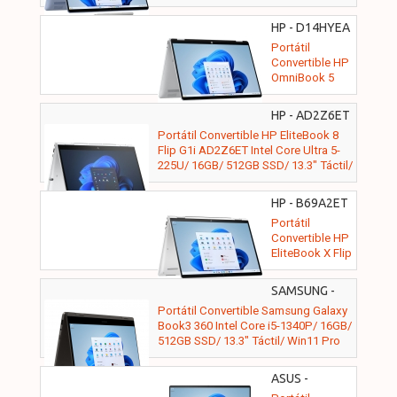
HP - D14HYEA
Portátil
Convertible HP
OmniBook 5
Flip 14-
FP0045NS Intel
HP - AD2Z6ET
Core 7-150U/
Portátil Convertible HP EliteBook 8
16GB/ 1TB
Flip G1i AD2Z6ET Intel Core Ultra 5-
SSD/ 14" Táctil/
225U/ 16GB/ 512GB SSD/ 13.3" Táctil/
Win11
Win11 Pro
HP - B69A2ET
Portátil
Convertible HP
EliteBook X Flip
G1i B69A2ET
Intel Core Ultra
SAMSUNG -
5-226V/ 16GB/
NP734QFG-
Portátil Convertible Samsung Galaxy
512GB SSD/
KA1ES
Book3 360 Intel Core i5-1340P/ 16GB/
14" Táctil/
512GB SSD/ 13.3" Táctil/ Win11 Pro
Win11 Pro
ASUS -
90NB14Y1-