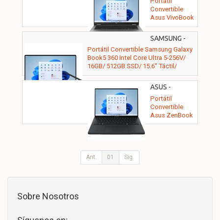
Portátil
M00KU0
Convertible
Asus VivoBook
Flip TP3407SA-
SG180W Intel
SAMSUNG -
Core Ultra 7-
NP754QHA-
Portátil Convertible Samsung Galaxy
258V/ 32GB/
KA1ES
Book5 360 Intel Core Ultra 5-256V/
1TB SSD/ 14"
16GB/ 512GB SSD/ 15.6" Táctil/
Táctil/ Win11
Win11 Pro
ASUS -
90NB14X1-
Portátil
M00LF0
Convertible
Asus ZenBook
Duo OLED
UX8406CA-
QL336W Intel
Core Ultra 7-
255H/ 32GB/
Ant.
01
Sig.
1TB SSD/ 14"
Táctil/ Win11
Sobre Nosotros