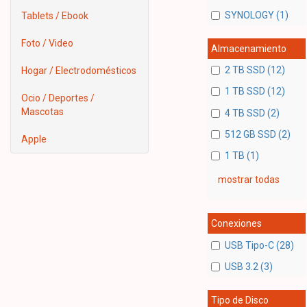
SYNOLOGY (1)
Tablets / Ebook
Foto / Video
Almacenamiento
2 TB SSD (12)
Hogar / Electrodomésticos
1 TB SSD (12)
Ocio / Deportes /
Mascotas
4 TB SSD (2)
512 GB SSD (2)
Apple
1 TB (1)
mostrar todas
Conexiones
USB Tipo-C (28)
USB 3.2 (3)
Tipo de Disco