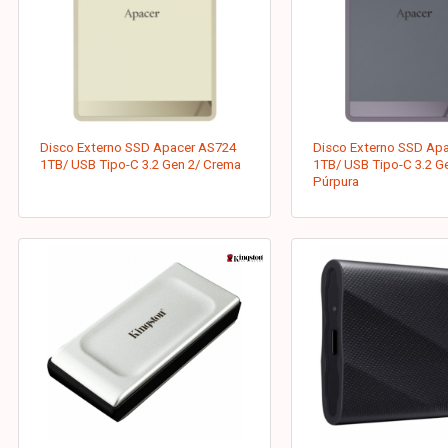
Disco Externo SSD Apacer AS724
Disco Externo SSD Ap
1TB/ USB Tipo-C 3.2 Gen 2/ Crema
1TB/ USB Tipo-C 3.2 G
Púrpura