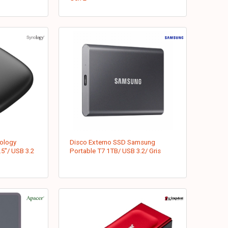
ology
Disco Externo SSD Samsung
5"/ USB 3.2
Portable T7 1TB/ USB 3.2/ Gris