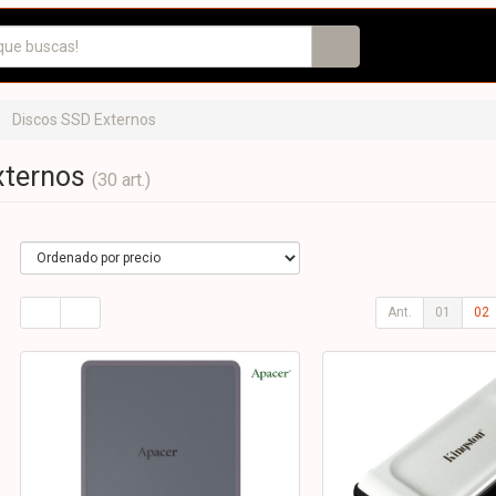
Discos SSD Externos
xternos
(30 art.)
Ant.
01
02