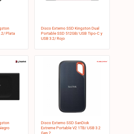
gston
Disco Externo SSD Kingston Dual
2/ Plata
Portable SSD 512GB/ USB Tipo-C y
USB 3.2/ Rojo
gston
Disco Externo SSD SanDisk
Negro
Extreme Portable V2 1TB/ USB 3.2
Gen 2