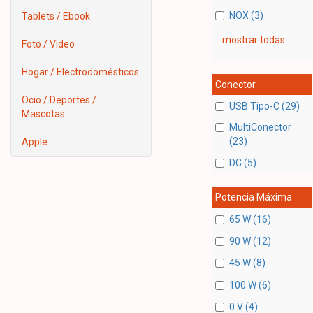
NOX (3)
Tablets / Ebook
mostrar todas
Foto / Video
Hogar / Electrodomésticos
Conector
Ocio / Deportes /
USB Tipo-C (29)
Mascotas
MultiConector
(23)
Apple
DC (5)
Potencia Máxima
65 W (16)
90 W (12)
45 W (8)
100 W (6)
0 V (4)