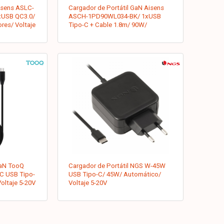
isens ASLC-
Cargador de Portátil GaN Aisens
USB QC3.0/
ASCH-1PD90WL034-BK/ 1xUSB
res/ Voltaje
Tipo-C + Cable 1.8m/ 90W/
Automático/ Voltaje 5-20V
GaN TooQ
Cargador de Portátil NGS W-45W
 USB Tipo-
USB Tipo-C/ 45W/ Automático/
oltaje 5-20V
Voltaje 5-20V