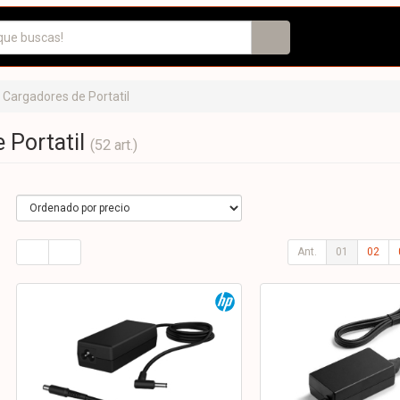
Cargadores de Portatil
 Portatil
(52 art.)
Ant.
01
02