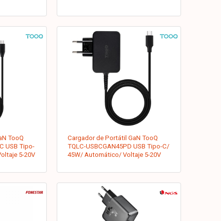
GaN TooQ
Cargador de Portátil GaN TooQ
 USB Tipo-
TQLC-USBCGAN45PD USB Tipo-C/
oltaje 5-20V
45W/ Automático/ Voltaje 5-20V