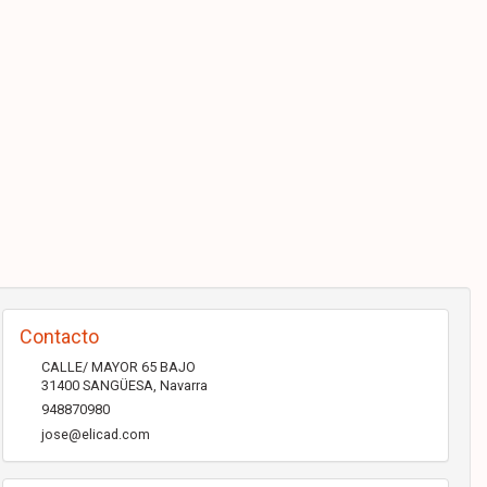
Contacto
CALLE/ MAYOR 65 BAJO
31400
SANGÜESA
,
Navarra
948870980
jose@elicad.com