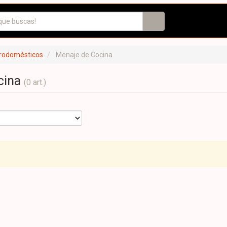
trodomésticos
Menaje de Cocina
cina
(0 art.)