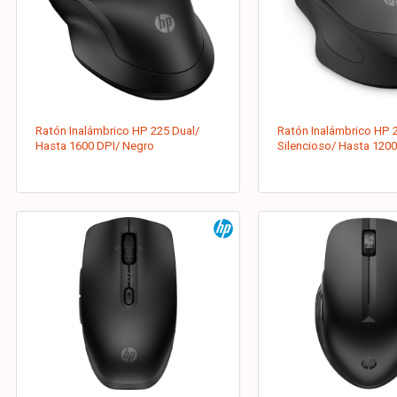
Ratón Inalámbrico HP 225 Dual/
Ratón Inalámbrico HP 
Hasta 1600 DPI/ Negro
Silencioso/ Hasta 1200