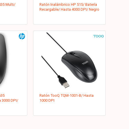
35 Multi/
Ratón Inalámbrico HP 515/ Batería
Recargable/ Hasta 4000 DPI/ Negro
635
Ratón TooQ TQM-1001-B/ Hasta
a 3000 DPI/
1000 DPI