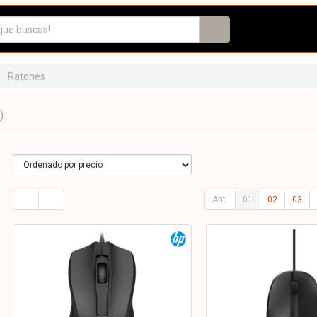
Ratones
)
Ant.
01
02
03