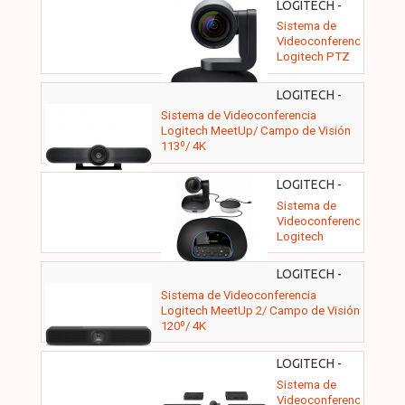
LOGITECH -
960-001186
Sistema de
Videoconferencia
Logitech PTZ
PRO 2/ Campo
de Visión 90º/
LOGITECH -
Full HD
960-001102
Sistema de Videoconferencia
Logitech MeetUp/ Campo de Visión
113º/ 4K
LOGITECH -
960-001057
Sistema de
Videoconferencia
Logitech
Group/
Enfoque
LOGITECH -
Automático/
960-001681
Sistema de Videoconferencia
Full HD
Logitech MeetUp 2/ Campo de Visión
120º/ 4K
LOGITECH -
960-001224
Sistema de
Videoconferencia