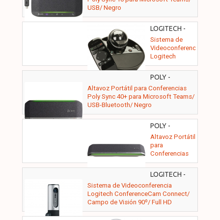
USB/ Negro
LOGITECH -
960-000867
Sistema de
Videoconferencia
Logitech
BCC950/
Campo de
POLY -
Visión 78º/ Full
77P36AA
Altavoz Portátil para Conferencias
HD
Poly Sync 40+ para Microsoft Teams/
USB-Bluetooth/ Negro
POLY -
77P41AA
Altavoz Portátil
para
Conferencias
Poly Sync 60
para Microsoft
LOGITECH -
Teams/ USB-
960-001034
Sistema de Videoconferencia
Bluetooth/
Logitech ConferenceCam Connect/
Negro
Campo de Visión 90º/ Full HD