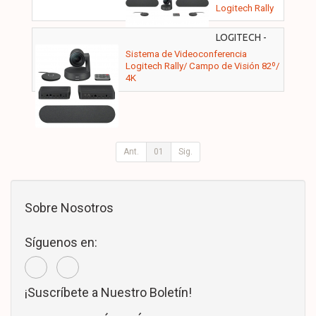
Logitech Rally
Plus/ Campo
de Visión 82º/
LOGITECH -
4K
960-001218
Sistema de Videoconferencia
Logitech Rally/ Campo de Visión 82º/
4K
Ant.
01
Sig.
Sobre Nosotros
Síguenos en:
¡Suscríbete a Nuestro Boletín!