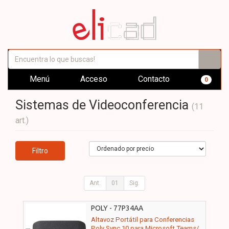
Menú
Acceso
Contacto
0
Sistemas de Videoconferencia
(11
art.)
Filtro
Ant.
01
Sig.
POLY - 77P34AA
Altavoz Portátil para Conferencias
Poly Sync 10 para Microsoft Teams/