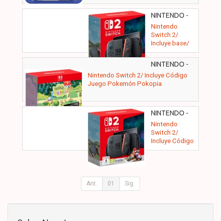
NINTENDO -
SWITCH 2
Nintendo
Switch 2/
Incluye base/
Incluye 2
Mandos Joy-
NINTENDO -
Con/ Incluye 2
Nintendo Switch 2/ Incluye Código
Correas
Juego Pokemón Pokopia
NINTENDO -
SW2 MKART
Nintendo
WRLD
Switch 2/
Incluye Código
Juego Mario
Kart World
Ant.
01
Sig.