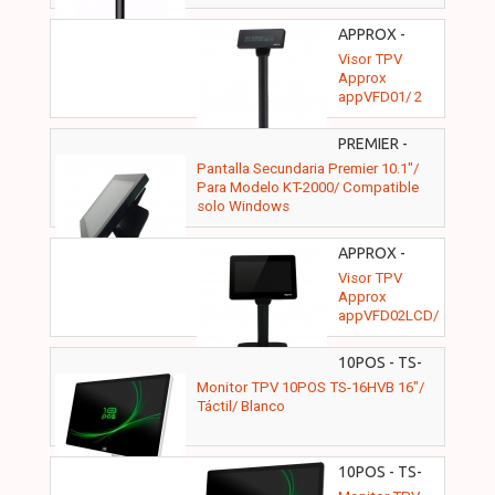
APPROX -
APPVFD01
Visor TPV
Approx
appVFD01/ 2
líneas/ USB
PREMIER -
TPVR1012000W
Pantalla Secundaria Premier 10.1"/
Para Modelo KT-2000/ Compatible
solo Windows
APPROX -
APPVFD02LCD
Visor TPV
Approx
appVFD02LCD/
LCD/ USB
10POS - TS-
16HVB
Monitor TPV 10POS TS-16HVB 16"/
Táctil/ Blanco
10POS - TS-
16HV