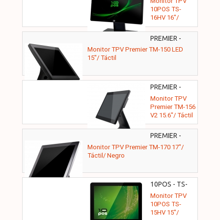
Monitor TPV
10POS TS-
16HV 16"/
Táctil
PREMIER -
TPM15TOUCHCAPB
Monitor TPV Premier TM-150 LED
15"/ Táctil
PREMIER -
TPM156TOUCHCAPB
Monitor TPV
Premier TM-156
V2 15.6"/ Táctil
PREMIER -
TPM17TOUCHCAPB
Monitor TPV Premier TM-170 17"/
Táctil/ Negro
10POS - TS-
15HV
Monitor TPV
10POS TS-
15HV 15"/