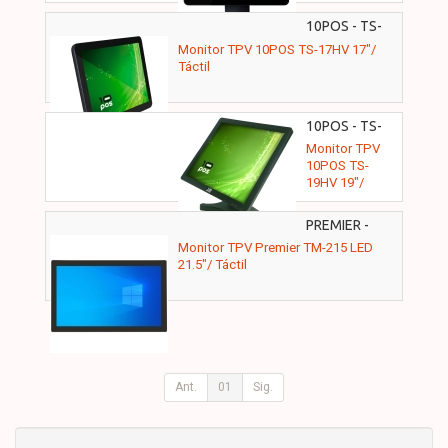
Táctil
10POS - TS-
17HV
Monitor TPV 10POS TS-17HV 17"/
Táctil
10POS - TS-
19HV
Monitor TPV
10POS TS-
19HV 19"/
Táctil
PREMIER -
TM215TCFHDVH
Monitor TPV Premier TM-215 LED
21.5"/ Táctil
Ant.
01
Sig.