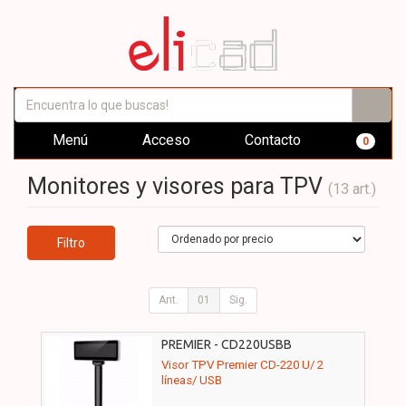
Menú
Acceso
Contacto
0
Monitores y visores para TPV
(13 art.)
Filtro
Ant.
01
Sig.
PREMIER - CD220USBB
Visor TPV Premier CD-220 U/ 2
líneas/ USB