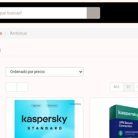
s
Antivirus
)
Ant.
01