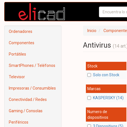
Inicio
Componente
Ordenadores
Componentes
Antivirus
(14 art.
Portátiles
SmartPhones / Teléfonos
Stock
Solo con Stock
Televisor
Impresoras / Consumibles
Marcas
KASPERSKY (14)
Conectividad / Redes
Gaming / Consolas
Numero de
dispositivos
Periféricos
3 Dispositivos (5)