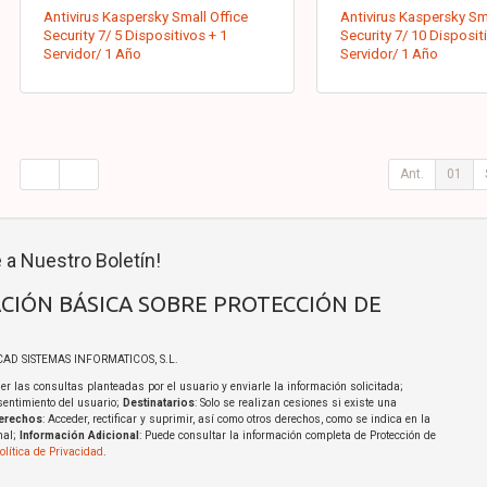
Antivirus Kaspersky Small Office
Antivirus Kaspersky Sma
Security 7/ 5 Dispositivos + 1
Security 7/ 10 Disposit
Servidor/ 1 Año
Servidor/ 1 Año
Ant.
01
 a Nuestro Boletín!
CIÓN BÁSICA SOBRE PROTECCIÓN DE
ICAD SISTEMAS INFORMATICOS, S.L.
er las consultas planteadas por el usuario y enviarle la información solicitada;
sentimiento del usuario;
Destinatarios
: Solo se realizan cesiones si existe una
erechos
: Acceder, rectificar y suprimir, así como otros derechos, como se indica en la
nal;
Información Adicional
: Puede consultar la información completa de Protección de
olítica de Privacidad
.