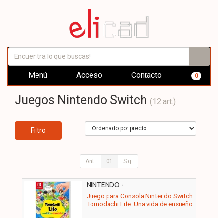
Menú
Acceso
Contacto
0
Juegos Nintendo Switch
(12 art.)
Filtro
Ant.
01
Sig.
NINTENDO -
Juego para Consola Nintendo Switch
Tomodachi Life: Una vida de ensueño