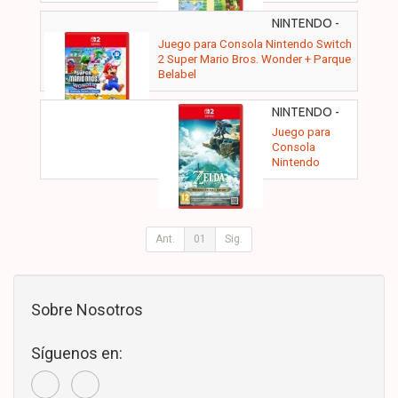
Switch 2
Pokémon
NINTENDO -
Pokopia
SMARIO
Juego para Consola Nintendo Switch
BWONDER
2 Super Mario Bros. Wonder + Parque
PAR
Belabel
NINTENDO -
TLOZ T
Juego para
OFTKIN NS2E
Consola
Nintendo
Switch The
Legend of
Zelda: Tears of
the Kingdom
Ant.
01
Sig.
Sobre Nosotros
Síguenos en: