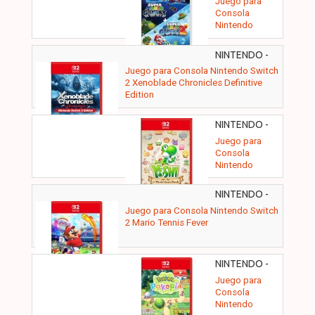
Juego para
Consola
Nintendo
Switch Super
Mario Galaxy +
NINTENDO -
Super Mario
XENOBLD
Juego para Consola Nintendo Switch
Galaxy 2
CHRO DEF
2 Xenoblade Chronicles Definitive
Edition
NINTENDO -
YOSHI A M
Juego para
BOOK
Consola
Nintendo
Switch 2 Yoshi
and the
NINTENDO -
Mysterious
Juego para Consola Nintendo Switch
Book
2 Mario Tennis Fever
NINTENDO -
Juego para
Consola
Nintendo