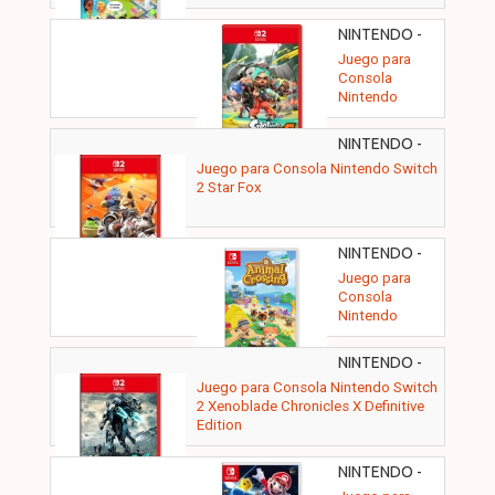
NINTENDO -
SPLATOON
Juego para
RAIDERS
Consola
Nintendo
Switch 2
Splatoon
NINTENDO -
Raiders
Juego para Consola Nintendo Switch
2 Star Fox
NINTENDO -
AC-NH
Juego para
Consola
Nintendo
Switch Animal
Crossing: New
NINTENDO -
Horizons
XENOBLD
Juego para Consola Nintendo Switch
CHRO X DEF 2
2 Xenoblade Chronicles X Definitive
Edition
NINTENDO -