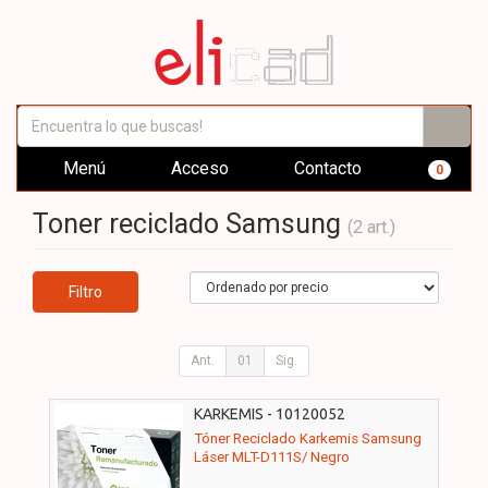
Menú
Acceso
Contacto
0
Toner reciclado Samsung
(2 art.)
Filtro
Ant.
01
Sig.
KARKEMIS - 10120052
Tóner Reciclado Karkemis Samsung
Láser MLT-D111S/ Negro