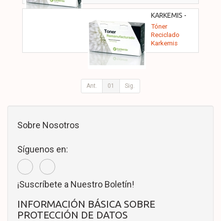
KARKEMIS -
10120070
Tóner
Reciclado
Karkemis
Samsung Láser
MLT-D116L/
Negro
Ant.
01
Sig.
Sobre Nosotros
Síguenos en:
¡Suscríbete a Nuestro Boletín!
INFORMACIÓN BÁSICA SOBRE
PROTECCIÓN DE DATOS