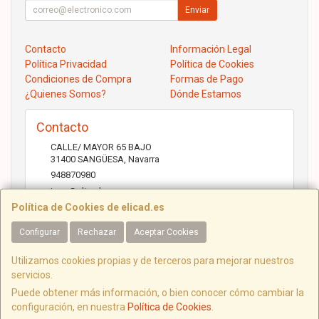
Enviar
Contacto
Información Legal
Política Privacidad
Política de Cookies
Condiciones de Compra
Formas de Pago
¿Quienes Somos?
Dónde Estamos
Contacto
CALLE/ MAYOR 65 BAJO
31400
SANGÜESA
,
Navarra
948870980
jose@elicad.com
Política de Cookies de elicad.es
Configurar
Rechazar
Aceptar Cookies
Horario
Lunes a Viernes 9:30 a 20:00 Sábados 10.00 a 14.00
Utilizamos cookies propias y de terceros para mejorar nuestros
servicios.
Puede obtener más información, o bien conocer cómo cambiar la
configuración, en nuestra
Política de Cookies
.
C/ Mayor, 65, 31400, Navarra, España. - C.I.F.: B31843022 - Tfno: 948870980