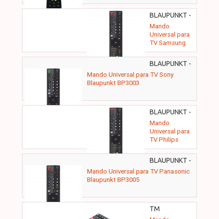
BLAUPUNKT -
BP3002
Mando
Universal para
TV Samsung
Blaupunkt
BP3002
BLAUPUNKT -
BP3003
Mando Universal para TV Sony
Blaupunkt BP3003
BLAUPUNKT -
BP3004
Mando
Universal para
TV Philips
Blaupunkt
BP3004
BLAUPUNKT -
BP3005
Mando Universal para TV Panasonic
Blaupunkt BP3005
TM
ELECTRON -