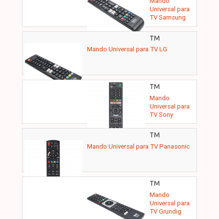
Mando
TMURC311
Universal para
TV Samsung
TM
ELECTRON -
Mando Universal para TV LG
TMURC301
TM
ELECTRON -
Mando
TMURC320
Universal para
TV Sony
TM
ELECTRON -
Mando Universal para TV Panasonic
TMURC330
TM
ELECTRON -
Mando
TMURC360
Universal para
TV Grundig