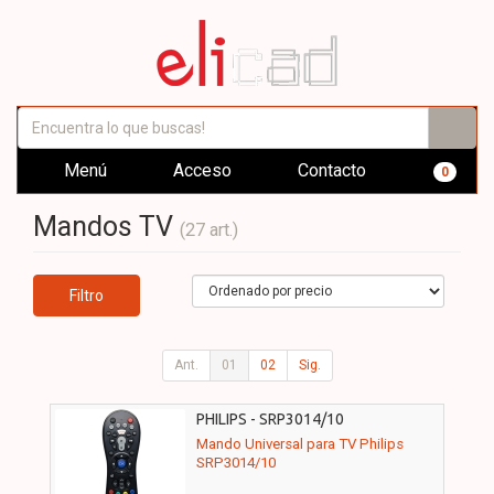
Menú
Acceso
Contacto
0
Mandos TV
(27 art.)
Filtro
Ant.
01
02
Sig.
PHILIPS - SRP3014/10
Mando Universal para TV Philips
SRP3014/10