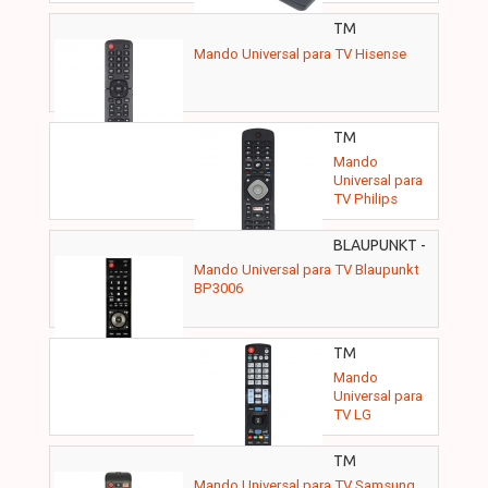
TM
ELECTRON -
Mando Universal para TV Hisense
TMURC350
TM
ELECTRON -
Mando
TMURC340
Universal para
TV Philips
BLAUPUNKT -
BP3006
Mando Universal para TV Blaupunkt
BP3006
TM
ELECTRON -
Mando
TMURC300
Universal para
TV LG
TM
ELECTRON -
Mando Universal para TV Samsung