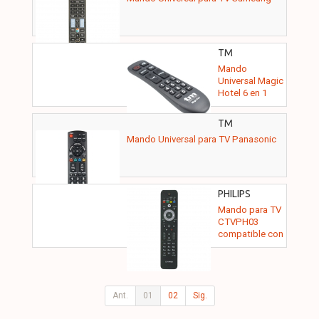
TMURC310
TM
ELECTRON -
Mando
TMURC516
Universal Magic
Hotel 6 en 1
para TV
Samsung/ LG/
TM
Sony/
ELECTRON -
Mando Universal para TV Panasonic
Panasonic/
CTVPA01
Philips/
Hisense
PHILIPS
COMPATIBLE -
Mando para TV
02ACCOEMCTVPH03
CTVPH03
compatible con
Philips
Ant.
01
02
Sig.