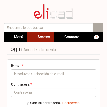
Menú
Acceso
Contacto
0
Login
Accede a tu cuenta
E-mail
*
Contraseña
*
¿Olvidó su contraseña?
Recupérela
.