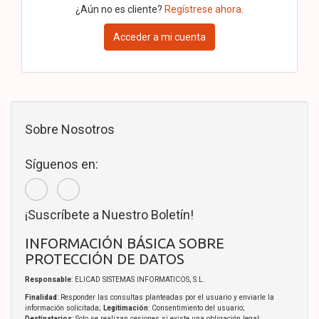
¿Aún no es cliente?
Regístrese ahora
.
Acceder a mi cuenta
Sobre Nosotros
Síguenos en:
¡Suscríbete a Nuestro Boletín!
INFORMACIÓN BÁSICA SOBRE
PROTECCIÓN DE DATOS
Responsable
: ELICAD SISTEMAS INFORMATICOS, S.L.
Finalidad
: Responder las consultas planteadas por el usuario y enviarle la
información solicitada;
Legitimación
: Consentimiento del usuario;
Destinatarios
: Solo se realizan cesiones si existe una obligación legal;