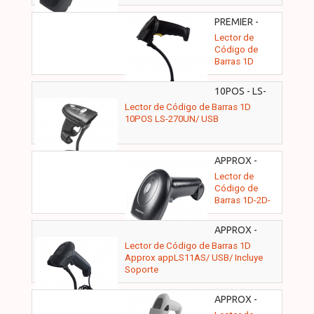
PREMIER -
MS3-1D
Lector de
Código de
Barras 1D
Premier MS3-
1D/ USB
10POS - LS-
270UN
Lector de Código de Barras 1D
10POS LS-270UN/ USB
APPROX -
APPLS21
Lector de
Código de
Barras 1D-2D-
QR Approx
appLS21/ USB
APPROX -
APPLS11AS
Lector de Código de Barras 1D
Approx appLS11AS/ USB/ Incluye
Soporte
APPROX -
APPLS11ASWH