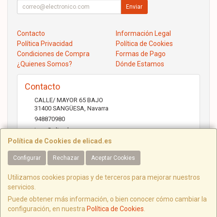
Enviar
Contacto
Información Legal
Política Privacidad
Política de Cookies
Condiciones de Compra
Formas de Pago
¿Quienes Somos?
Dónde Estamos
Contacto
CALLE/ MAYOR 65 BAJO
31400
SANGÜESA
,
Navarra
948870980
jose@elicad.com
Política de Cookies de elicad.es
Configurar
Rechazar
Aceptar Cookies
Horario
Lunes a Viernes 9:30 a 20:00 Sábados 10.00 a 14.00
Utilizamos cookies propias y de terceros para mejorar nuestros
servicios.
Puede obtener más información, o bien conocer cómo cambiar la
configuración, en nuestra
Política de Cookies
.
C/ Mayor, 65, 31400, Navarra, España. - C.I.F.: B31843022 - Tfno: 948870980