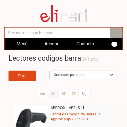
Menú
Acceso
Contacto
0
Lectores codigos barra
(41 art.)
Filtro
Ant.
01
02
03
Sig.
APPROX - APPLS11
Lector de Código de Barras 1D
Approx appLS11/ USB