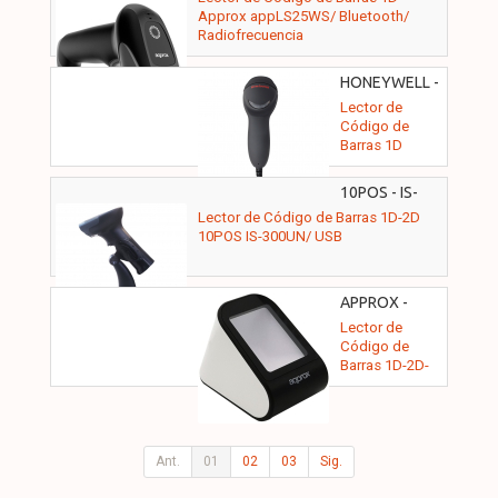
Approx appLS25WS/ Bluetooth/
Radiofrecuencia
HONEYWELL -
MK5145-
Lector de
31A38
Código de
Barras 1D
Honeywell
MK5145
10POS - IS-
Eclipse/ USB
300UN
Lector de Código de Barras 1D-2D
10POS IS-300UN/ USB
APPROX -
APPLS20DESK+
Lector de
Código de
Barras 1D-2D-
PDF-QR
Approx
appLS20DESK+/
USB
Ant.
01
02
03
Sig.