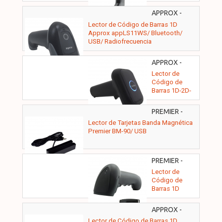
Premier MS3-
2D/ USB
APPROX -
APPLS11WS
Lector de Código de Barras 1D
Approx appLS11WS/ Bluetooth/
USB/ Radiofrecuencia
APPROX -
APPLS16HD2D
Lector de
Código de
Barras 1D-2D-
QR Approx
appLS16HD2D/
PREMIER -
USB
BM90MSR3USB
Lector de Tarjetas Banda Magnética
Premier BM-90/ USB
PREMIER -
ILM1DUSBRFB
Lector de
Código de
Barras 1D
Premier MS3-
1D RF/ USB/
APPROX -
Radiofrecuencia
APPLS25WS
Lector de Código de Barras 1D