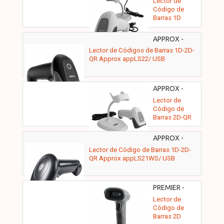
Lector de
Código de
Barras 1D
Approx
appLS11ASWH/
APPROX -
USB
APPLS22
Lector de Códigos de Barras 1D-2D-
QR Approx appLS22/ USB
APPROX -
APPLS22WH
Lector de
Código de
Barras 2D-QR
Approx
appLS22WH/
APPROX -
USB
APPLS21WS
Lector de Código de Barras 1D-2D-
QR Approx appLS21WS/ USB
PREMIER -
ILM2DUSBBST1
Lector de
Código de
Barras 2D