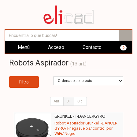
Menú
Acceso
Contacto
0
Robots Aspirador
(13 art.)
Filtro
Ant.
01
Sig.
GRUNKEL - I-DANCERGYRO
Robot Aspirador Grunkel I-DANCER
GYRO/ Friegasuelos/ control por
WiFi/ Negro