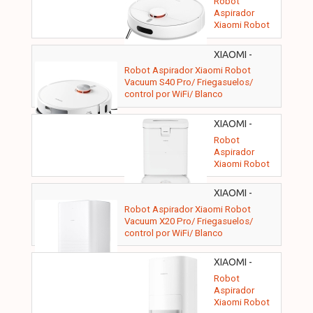
Robot
Aspirador
Xiaomi Robot
Vacuum H40/
Friegasuelos/
XIAOMI -
control por
Robot Aspirador Xiaomi Robot
WiFi/ Blanco
Vacuum S40 Pro/ Friegasuelos/
control por WiFi/ Blanco
XIAOMI -
BHR08GUEU
Robot
Aspirador
Xiaomi Robot
Vacuum H50/
Friegasuelos/
XIAOMI -
control por
BHR8859EU
Robot Aspirador Xiaomi Robot
WiFi/ Blanco
Vacuum X20 Pro/ Friegasuelos/
control por WiFi/ Blanco
XIAOMI -
BHR8124EU
Robot
Aspirador
Xiaomi Robot