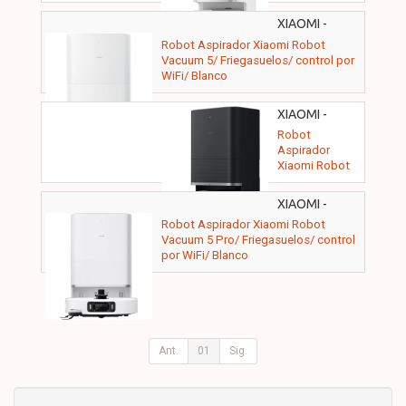
Vacuum X20+/
Friegasuelos/
XIAOMI -
control por
BHR0834EU
Robot Aspirador Xiaomi Robot
WiFi/ Blanco
Vacuum 5/ Friegasuelos/ control por
WiFi/ Blanco
XIAOMI -
BHR9220EU
Robot
Aspirador
Xiaomi Robot
Vacuum X20
Max/
XIAOMI -
Friegasuelos/
BHR07WFEU
Robot Aspirador Xiaomi Robot
control por
Vacuum 5 Pro/ Friegasuelos/ control
WiFi/ Negro
por WiFi/ Blanco
Ant.
01
Sig.