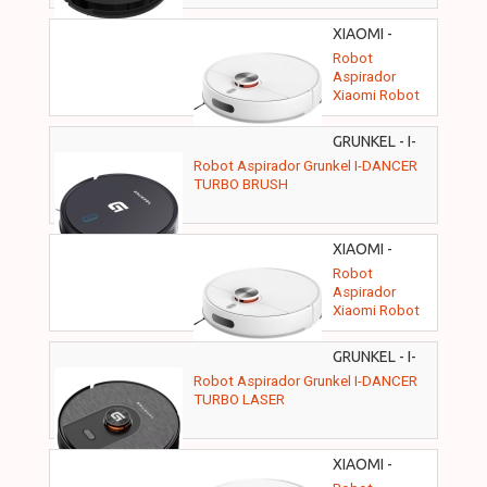
XIAOMI -
BHR9664EU
Robot
Aspirador
Xiaomi Robot
Vacuum S40C/
Friegasuelos/
GRUNKEL - I-
control por
DANCERTURBOBRUSH
Robot Aspirador Grunkel I-DANCER
WiFi/ Blanco
TURBO BRUSH
XIAOMI -
BHR084AEU
Robot
Aspirador
Xiaomi Robot
Vacuum S40/
Friegasuelos/
GRUNKEL - I-
control por
DANCERTURBOLASER
Robot Aspirador Grunkel I-DANCER
WiFi/ Blanco
TURBO LASER
XIAOMI -
BHR07XBEU