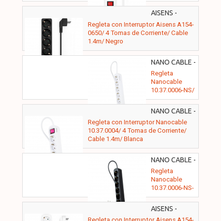
0649/ 4 Tomas
de Corriente/
AISENS -
Cable 1.4m/
A154-0650
Regleta con Interruptor Aisens A154-
Blanco
0650/ 4 Tomas de Corriente/ Cable
1.4m/ Negro
NANO CABLE -
10.37.0006-NS
Regleta
Nanocable
10.37.0006-NS/
6 Tomas de
Corriente/
NANO CABLE -
Cable 1.4m/
10.37.0004
Regleta con Interruptor Nanocable
Blanca
10.37.0004/ 4 Tomas de Corriente/
Cable 1.4m/ Blanca
NANO CABLE -
10.37.0006-
Regleta
NS-BK
Nanocable
10.37.0006-NS-
BK/ 6 Tomas de
Corriente/
AISENS -
Cable 1.4m/
A154-0651
Regleta con Interruptor Aisens A154-