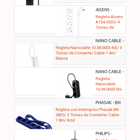
AISENS -
A154-0533
Regleta Aisens
A154-0533/ 4
Tomas de
Corriente/
Cable 1.4m/
NANO CABLE -
Blanco
10.38.0003-NS
Regleta Nanocable 10.38.0003-NS/ 3
Tomas de Corriente/ Cable 1.4m/
Blanca
NANO CABLE -
10.38.0003-
Regleta
NS-BK
Nanocable
10.38.0003-NS-
BK/ 3 Tomas de
Corriente/
PHASAK - BN
Cable 1.4m/
0825
Regleta con Interruptor Phasak BN
Negra
0825/ 5 Tomas de Corriente/ Cable
1.8m/ Azul
PHILIPS -
CHP2134G/12