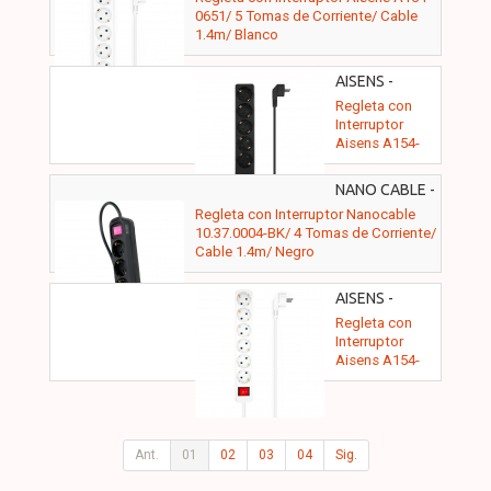
Negra
0651/ 5 Tomas de Corriente/ Cable
1.4m/ Blanco
AISENS -
A154-0652
Regleta con
Interruptor
Aisens A154-
0652/ 5 Tomas
de Corriente/
NANO CABLE -
Cable 1.4m/
10.37.0004-BK
Regleta con Interruptor Nanocable
Negro
10.37.0004-BK/ 4 Tomas de Corriente/
Cable 1.4m/ Negro
AISENS -
A154-0535
Regleta con
Interruptor
Aisens A154-
0535/ 6 Tomas
de Corriente/
Cable 1.4m/
Blanco
Ant.
01
02
03
04
Sig.