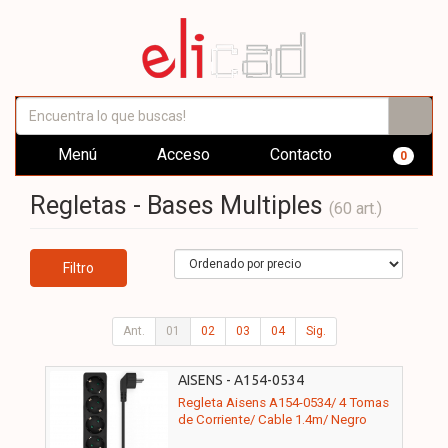
Menú
Acceso
Contacto
0
Regletas - Bases Multiples
(60 art.)
Filtro
Ant.
01
02
03
04
Sig.
AISENS - A154-0534
Regleta Aisens A154-0534/ 4 Tomas
de Corriente/ Cable 1.4m/ Negro