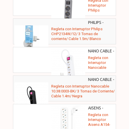
Regleta con
Interruptor
Philips
CHP2134G/ 3
Tomas de
PHILIPS -
corriente/
CHP2134W/12
Regleta con Interruptor Philips
Cable 1.5m/
CHP2134W/12/ 3 Tomas de
Gris
corriente/ Cable 1.5m/ Blanco
NANO CABLE -
10.38.0003
Regleta con
Interruptor
Nanocable
10.38.0003/ 3
Tomas de
NANO CABLE -
Corriente/
10.38.0003-BK
Regleta con Interruptor Nanocable
Cable 1.4m/
10.38.0003-BK/ 3 Tomas de Corriente/
Blanca
Cable 1.4m/ Negra
AISENS -
A154-0649
Regleta con
Interruptor
Aisens A154-