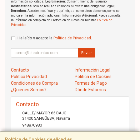
información solicitada;
Legitimación
: Consentimiento del usuario;
Destinatarios
: Solo se realizan cesiones si existe una obligación legal;
Derechos
: Acceder, rectificar y suprimir, así como otros derechos, como se
indica en la información adicional;
Información Adicional
: Puede consultar
la información completa de Protección de Datos en nuestra
Política de
Privacidad
.
He leído y acepto la
Política de Privacidad
.
Enviar
Contacto
Información Legal
Política Privacidad
Política de Cookies
Condiciones de Compra
Formas de Pago
¿Quienes Somos?
Dónde Estamos
Contacto
CALLE/ MAYOR 65 BAJO
31400
SANGÜESA
,
Navarra
948870980
jose@elicad.com
Política de Cookies de elicad.es