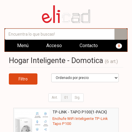
Menú
Acceso
Contacto
0
Hogar Inteligente - Domotica
(6 art.)
Filtro
Ant.
01
Sig.
TP-LINK - TAPO P100(1-PACK)
Enchufe WiFi Inteligente TP-Link
Tapo P100