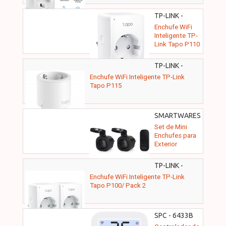
TP-LINK -
TAPO P110
Enchufe WiFi
Inteligente TP-
Link Tapo P110
TP-LINK -
TAPO P115
Enchufe WiFi Inteligente TP-Link
Tapo P115
SMARTWARES
- SH4-99653
Set de Mini
Enchufes para
Exterior
Smartwares
SH4-99653/
TP-LINK -
Negros
TAPO P100(2-
Enchufe WiFi Inteligente TP-Link
PACK) V2
Tapo P100/ Pack 2
SPC - 6433B