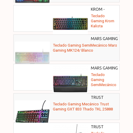
KROM -
NXKROMKALISTASP
Teclado
Gaming Krom
Kalista
MARS GAMING
- MK124WES
Teclado Gaming SemiMecánico Mars
Gaming MK124/ Blanco
MARS GAMING
- MK320ES
Teclado
Gaming
SemiMecánico
Mars Gaming
MK320ES
TRUST
GAMING -
Teclado Gaming Mecánico Trust
25888
Gaming GXT 833 Thado TKL 25888
TRUST
GAMING -