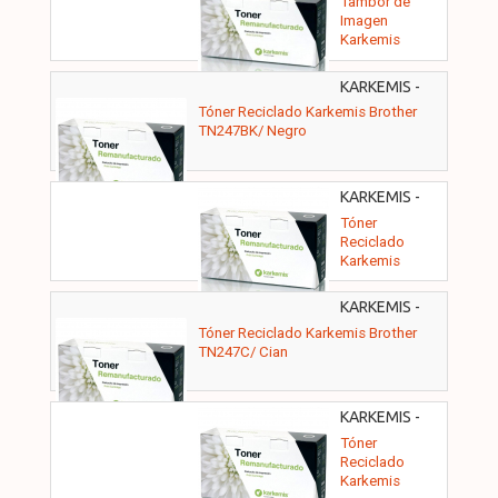
Tambor de
Imagen
Karkemis
Reciclado
Brother DR-
KARKEMIS -
2400/ Negro
10010092
Tóner Reciclado Karkemis Brother
TN247BK/ Negro
KARKEMIS -
10010095
Tóner
Reciclado
Karkemis
Brother
TN247Y/
KARKEMIS -
Amarillo
10010093
Tóner Reciclado Karkemis Brother
TN247C/ Cian
KARKEMIS -
10010094
Tóner
Reciclado
Karkemis