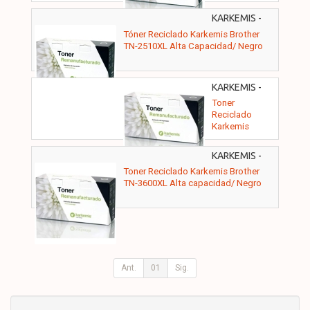
Brother
TN247M/
KARKEMIS -
Magenta
10010117
Tóner Reciclado Karkemis Brother
TN-2510XL Alta Capacidad/ Negro
KARKEMIS -
10010121
Toner
Reciclado
Karkemis
Brother TN-
248XL Alta
KARKEMIS -
capacidad/
10010126
Toner Reciclado Karkemis Brother
Amarillo
TN-3600XL Alta capacidad/ Negro
Ant.
01
Sig.