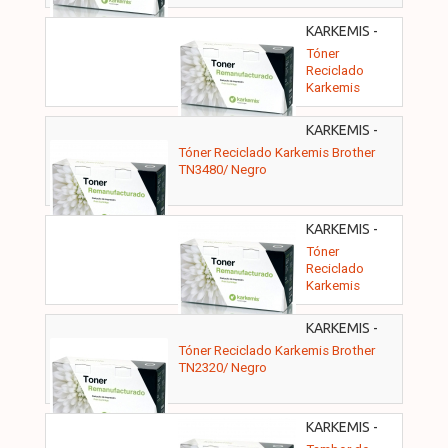
KARKEMIS -
10010010
Tóner
Reciclado
Karkemis
Brother
TN2220/ Negro
KARKEMIS -
10010061
Tóner Reciclado Karkemis Brother
TN3480/ Negro
KARKEMIS -
10010076
Tóner
Reciclado
Karkemis
Brother
TN2420/ Negro
KARKEMIS -
10010043
Tóner Reciclado Karkemis Brother
TN2320/ Negro
KARKEMIS -
10010081