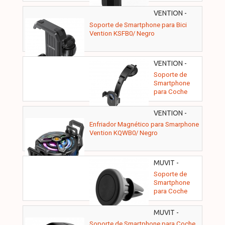
Vention
KCOB0/ Negro
VENTION -
KSFB0
Soporte de Smartphone para Bici
Vention KSFB0/ Negro
VENTION -
KSCB0
Soporte de
Smartphone
para Coche
Vention
KSCB0/ Negro
VENTION -
KQWB0
Enfriador Magnético para Smarphone
Vention KQWB0/ Negro
MUVIT -
MCCHL0001
Soporte de
Smartphone
para Coche
Muvit
MCCHL0001
MUVIT -
MCCHL0007
Soporte de Smartphone para Coche