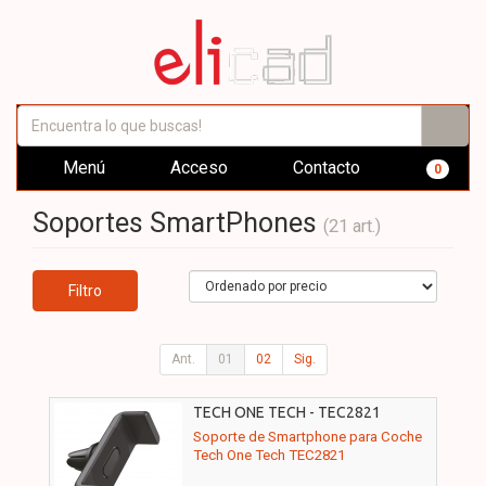
Menú
Acceso
Contacto
0
Soportes SmartPhones
(21 art.)
Filtro
Ant.
01
02
Sig.
TECH ONE TECH - TEC2821
Soporte de Smartphone para Coche
Tech One Tech TEC2821