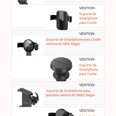
VENTION -
KCTB0
Soporte de
Smartphone
para Coche
Vention
KCTB0/ Negro
VENTION -
KCSB0
Soporte de Smartphone para Coche
Vention KCSB0/ Negro
VENTION -
KSLB0
Soporte de
Smartphone
para Coche
Vention KSLB0
VENTION -
KCWB0
Soporte de Smartphone para
Bicicleta Vention KCWB0/ Negro
VENTION -
KCGB0