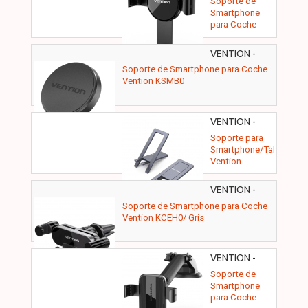
Soporte de
Smartphone
para Coche
Vention
KCGB0/ Negro
VENTION -
KSMB0
Soporte de Smartphone para Coche
Vention KSMB0
VENTION -
KCZH0
Soporte para
Smartphone/Tablet
Vention
KCZH0/ Gris
VENTION -
KCEH0
Soporte de Smartphone para Coche
Vention KCEH0/ Gris
VENTION -
KCOB0
Soporte de
Smartphone
para Coche