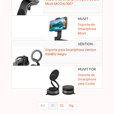
Muvit MCCHL0007
MUVIT -
MCCHL0009
Soporte de
Smartphone
Muvit
MCCHL0009/
Negro
VENTION -
KSNB0
Soporte para Smartphone Vention
KSNB0/ Negro
MUVIT FOR
CHANGE -
Soporte de
MCCHL0035
Smartphone
para Coche
Muvit For
Change
MCCHL0035/
Negro
Ant.
01
02
Sig.