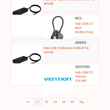
4xUSB
NGS -
IHUB3.0TINY
Hub USB 3.0
NGS
IHUB3.0Tiny/
4xUSB
AISENS -
A106-0714
Hub USB 3.0 Aisens A106-0714/
4xUSB
VENTION -
CHLHB
Hub USB 3.0
Vention
CHLHB/
4xUSB/
1xMicroUSB
PD/ Gris
Ant.
01
02
03
04
05
Sig.