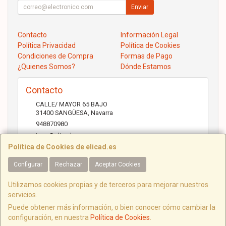
Enviar
Contacto
Información Legal
Política Privacidad
Política de Cookies
Condiciones de Compra
Formas de Pago
¿Quienes Somos?
Dónde Estamos
Contacto
CALLE/ MAYOR 65 BAJO
31400
SANGÜESA
,
Navarra
948870980
jose@elicad.com
Política de Cookies de elicad.es
Configurar
Rechazar
Aceptar Cookies
Horario
Lunes a Viernes 9:30 a 20:00 Sábados 10.00 a 14.00
Utilizamos cookies propias y de terceros para mejorar nuestros
servicios.
Puede obtener más información, o bien conocer cómo cambiar la
configuración, en nuestra
Política de Cookies
.
C/ Mayor, 65, 31400, Navarra, España. - C.I.F.: B31843022 - Tfno: 948870980