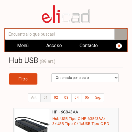
Menú
Acceso
Contacto
0
Hub USB
(89 art.)
Filtro
Ant.
01
02
03
04
05
Sig.
HP - 6G843AA
Hub USB Tipo-C HP 6G843AA/
3xUSB Tipo-C/ 1xUSB Tipo-C PD