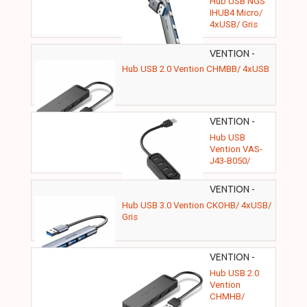
Hub USB NGS
IHUB4 Micro/
4xUSB/ Gris
VENTION -
CHMBB
Hub USB 2.0 Vention CHMBB/ 4xUSB
VENTION -
VAS-J43-B050
Hub USB
Vention VAS-
J43-B050/
4xUSB
VENTION -
CKOHB
Hub USB 3.0 Vention CKOHB/ 4xUSB/
Gris
VENTION -
CHMHB
Hub USB 2.0
Vention
CHMHB/