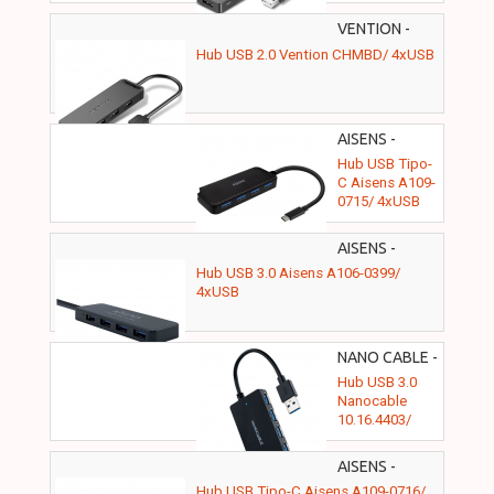
4xUSB/
1xMicroUSB
VENTION -
PD
CHMBD
Hub USB 2.0 Vention CHMBD/ 4xUSB
AISENS -
A109-0715
Hub USB Tipo-
C Aisens A109-
0715/ 4xUSB
AISENS -
A106-0399
Hub USB 3.0 Aisens A106-0399/
4xUSB
NANO CABLE -
10.16.4403
Hub USB 3.0
Nanocable
10.16.4403/
4xUSB
AISENS -
A109-0716
Hub USB Tipo-C Aisens A109-0716/