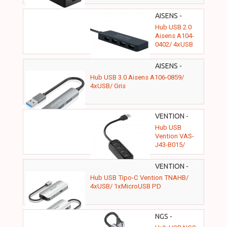
AISENS -
A104-0402
Hub USB 2.0
Aisens A104-
0402/ 4xUSB
AISENS -
A106-0859
Hub USB 3.0 Aisens A106-0859/
4xUSB/ Gris
VENTION -
VAS-J43-B015
Hub USB
Vention VAS-
J43-B015/
4xUSB
VENTION -
TNAHB
Hub USB Tipo-C Vention TNAHB/
4xUSB/ 1xMicroUSB PD
NGS -
IHUB4MICRO