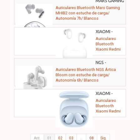
MARS GAMING
Autonomía 7h/
- MHIB2W
Auriculares Bluetooth Mars Gaming
Morados
MHIB2 con estuche de carga/
Autonomía 7h/ Blancos
XIAOMI -
BHR8773GL
Auriculares
Bluetooth
Xiaomi Redmi
Buds 6 Play
con estuche de
NGS -
carga/
ARTICABLOOMWHITE
Auriculares Bluetooth NGS Ártica
Autonomía 7h/
Bloom con estuche de carga/
Blancos
Autonomía 6h/ Blancos
XIAOMI -
BHR9283GL
Auriculares
Bluetooth
Xiaomi Redmi
Buds 6 Play
con estuche de
carga/
Autonomía 7h/
Azules
Ant.
01
02
03
...
08
Sig.