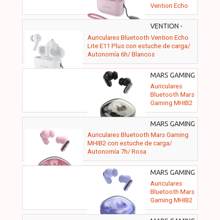
Vention Echo
Lite E11 Plus
con estuche de
VENTION -
carga/
NBVW0-PLUS
Auriculares Bluetooth Vention Echo
Autonomía 6h/
Lite E11 Plus con estuche de carga/
Rosas
Autonomía 6h/ Blancos
MARS GAMING
- MHIB2
Auriculares
Bluetooth Mars
Gaming MHIB2
con estuche de
carga/
MARS GAMING
Autonomía 7h/
- MHIB2P
Auriculares Bluetooth Mars Gaming
Negros
MHIB2 con estuche de carga/
Autonomía 7h/ Rosa
MARS GAMING
- MHIB2PP
Auriculares
Bluetooth Mars
Gaming MHIB2
con estuche de
carga/