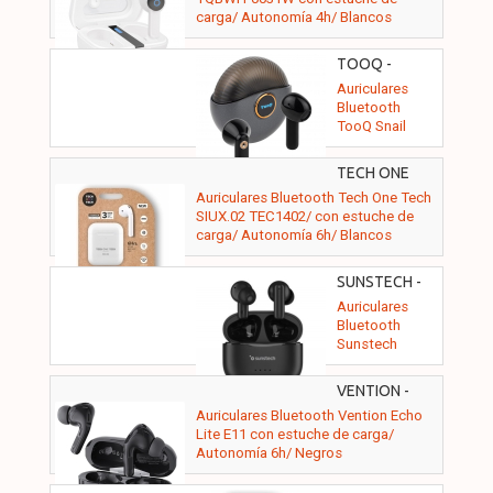
carga/ Autonomía 4h/ Blancos
TOOQ -
TQBWH-
Auriculares
0060G
Bluetooth
TooQ Snail
TQBWH-0060G
con estuche de
TECH ONE
carga/
TECH -
Auriculares Bluetooth Tech One Tech
Autonomía 4h/
TEC1402
SIUX.02 TEC1402/ con estuche de
Grises y Negros
carga/ Autonomía 6h/ Blancos
SUNSTECH -
WAVEPODSONEBK
Auriculares
Bluetooth
Sunstech
WAVEPODSBK
con estuche de
VENTION -
carga/
NBVB0
Auriculares Bluetooth Vention Echo
Autonomía
Lite E11 con estuche de carga/
4.5h/ Negros
Autonomía 6h/ Negros