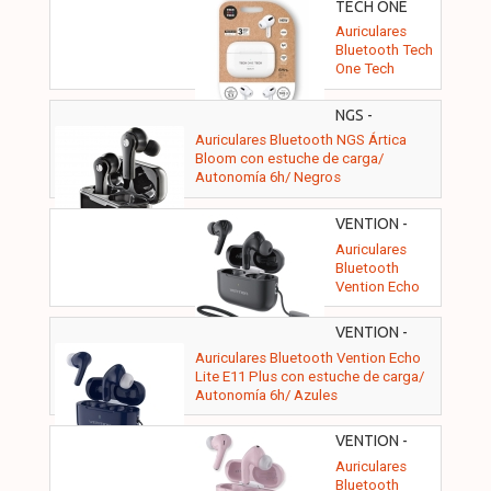
TECH ONE
TECH -
Auriculares
TEC1411
Bluetooth Tech
One Tech
SIUX.11
TEC1411/ con
NGS -
estuche de
ARTICABLOOMBLACK
Auriculares Bluetooth NGS Ártica
carga/
Bloom con estuche de carga/
Autonomía 6h/
Autonomía 6h/ Negros
Blancos
VENTION -
NBVB0-PLUS
Auriculares
Bluetooth
Vention Echo
Lite E11 Plus
con estuche de
VENTION -
carga/
NBVL0-PLUS
Auriculares Bluetooth Vention Echo
Autonomía 6h/
Lite E11 Plus con estuche de carga/
Negros
Autonomía 6h/ Azules
VENTION -
NBVP0-PLUS
Auriculares
Bluetooth