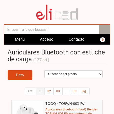
Menú
Acceso
Contacto
0
Auriculares Bluetooth con estuche
de carga
(127 art.)
Filtro
Ant.
01
02
03
...
08
Sig.
TOOQ - TQBWH-0031W
Auriculares Bluetooth TooQ Bender
TQBWH-0031W con estuche de