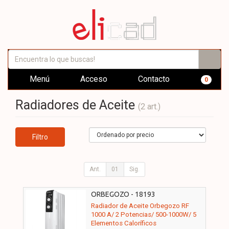
Menú
Acceso
Contacto
0
Radiadores de Aceite
(2 art.)
Filtro
Ant.
01
Sig.
ORBEGOZO - 18193
Radiador de Aceite Orbegozo RF
1000 A/ 2 Potencias/ 500-1000W/ 5
Elementos Caloríficos