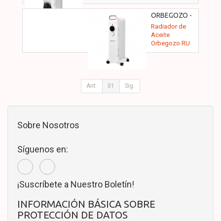
ORBEGOZO -
18032
Radiador de
Aceite
Orbegozo RU
1500/ 3
Potencias/
1500W/ 7
Elementos
Caloríficos
Ant.
01
Sig.
Sobre Nosotros
Síguenos en:
¡Suscríbete a Nuestro Boletín!
INFORMACIÓN BÁSICA SOBRE
PROTECCIÓN DE DATOS