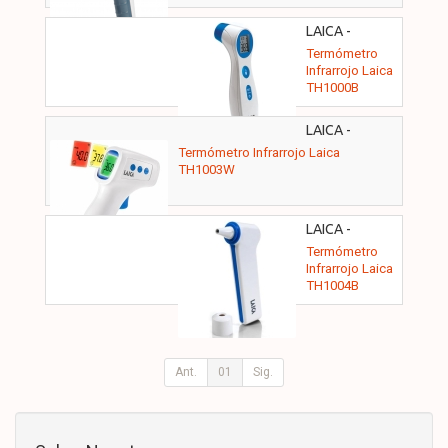
LAICA -
TH1000B
Termómetro
Infrarrojo Laica
TH1000B
LAICA -
TH1003W
Termómetro Infrarrojo Laica
TH1003W
LAICA -
TH1004B
Termómetro
Infrarrojo Laica
TH1004B
Ant.
01
Sig.