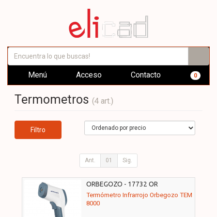
Menú
Acceso
Contacto
0
Termometros
(4 art.)
Filtro
Ant.
01
Sig.
ORBEGOZO - 17732 OR
Termómetro Infrarrojo Orbegozo TEM
8000