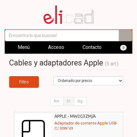
Menú
Acceso
Contacto
0
Cables y adaptadores Apple
(5 art.)
Filtro
Ant.
01
Sig.
APPLE - MW2G3ZM/A
Adaptador de corriente Apple USB-
C/ 30W V3