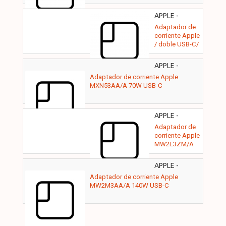
APPLE -
MW2K3AA/A
Adaptador de
corriente Apple
/ doble USB-C/
35W V2
APPLE -
MXN53AA/A
Adaptador de corriente Apple
MXN53AA/A 70W USB-C
APPLE -
MW2L3ZM/A
Adaptador de
corriente Apple
MW2L3ZM/A
Conector USB-
C 96W
APPLE -
MW2M3AA/A
Adaptador de corriente Apple
MW2M3AA/A 140W USB-C