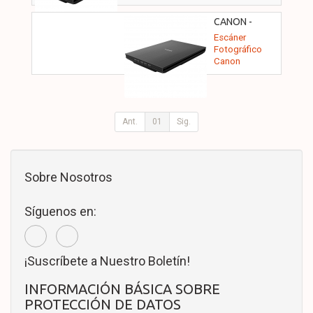
CANON -
2996C010
Escáner
Fotográfico
Canon
CanoScan LiDE
400
Ant.
01
Sig.
Sobre Nosotros
Síguenos en:
¡Suscríbete a Nuestro Boletín!
INFORMACIÓN BÁSICA SOBRE
PROTECCIÓN DE DATOS