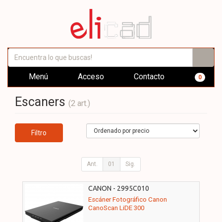
Menú
Acceso
Contacto
0
Escaners
(2 art.)
Filtro
Ant.
01
Sig.
CANON - 2995C010
Escáner Fotográfico Canon
CanoScan LiDE 300