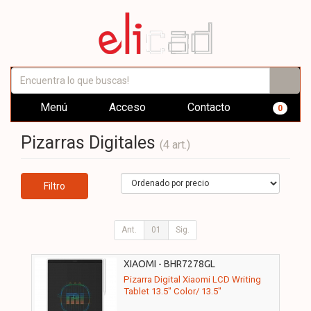
Menú
Acceso
Contacto
0
Pizarras Digitales
(4 art.)
Filtro
Ant.
01
Sig.
XIAOMI - BHR7278GL
Pizarra Digital Xiaomi LCD Writing
Tablet 13.5" Color/ 13.5"