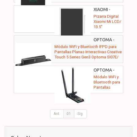
XIAOMI -
BHR4245GL
Pizarra Digital
Xiaomi Mi LCD/
13.5"
OPTOMA -
H1AX00000284
Módulo WiFi y Bluetooth IFPD para
Pantallas Planas Interactivas Creative
Touch 5 Series Gen3 Optoma SI07E/
10m
OPTOMA -
AZ932-HNG
Módulo WiFi y
Bluetooth para
Pantallas
Planas
Interactivas
Creative Touch
3 Series Gen3
Optoma
Ant.
01
Sig.
AZ932-HNG