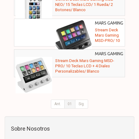
NEO/ 15 Teclas LCD/ 1 Rueda/ 2
Botones/ Blanco
MARS GAMING
- MSDPRO
Stream Deck
Mars Gaming
MSD-PRO/ 10
Teclas LCD + 4
Diales
MARS GAMING
Personalizables/
- MSDPROW
Stream Deck Mars Gaming MSD-
Negro
PRO/ 10 Teclas LCD + 4 Diales
Personalizables/ Blanco
Ant.
01
Sig.
Sobre Nosotros