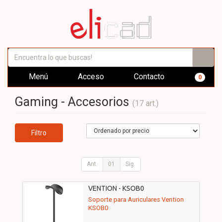
Menú
Acceso
Contacto
0
Gaming - Accesorios
(17 art.)
Filtro
Ant.
01
Sig.
VENTION - KSOB0
Soporte para Auriculares Vention
KSOB0