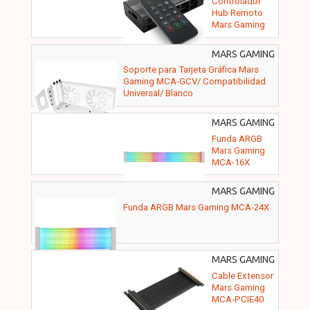
Controlador
Hub Remoto
Mars Gaming
MF-HUB para
Ventiladores
MARS GAMING
ARGB
- MCAGCVW
Soporte para Tarjeta Gráfica Mars
Gaming MCA-GCV/ Compatibilidad
Universal/ Blanco
MARS GAMING
- MCA16X
Funda ARGB
Mars Gaming
MCA-16X
MARS GAMING
- MCA24X
Funda ARGB Mars Gaming MCA-24X
MARS GAMING
- MCAPCIE40
Cable Extensor
Mars Gaming
MCA-PCIE40