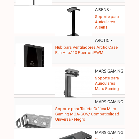
AISENS -
HSM001-397
Soporte para
Auriculares
Aisens
HSM001-397
ARCTIC -
ACFAN00175A
Hub para Ventiladores Arctic Case
Fan Hub/ 10 Puertos PWM
MARS GAMING
- MHH2
Soporte para
Auriculares
Mars Gaming
MHH2
MARS GAMING
- MCAGCV
Soporte para Tarjeta Gráfica Mars
Gaming MCA-GCV/ Compatibilidad
Universal/ Negro
MARS GAMING
- MFHUB