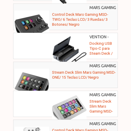
MARS GAMING
- MSDTWO
Control Deck Mars Gaming MSD-
TWO/ 6 Teclas LCD/ 3 Ruedas/ 3
Botones/ Negro
VENTION -
TPZH0
Docking USB
Tipo-C para
Steam Deck /
Switch Vention
TPZH0/
MARS GAMING
2xHDMI 4K/
- MSDONE
Stream Deck Slim Mars Gaming MSD-
3xUSB/ 1xUSB
ONE/ 15 Teclas LCD/ Negro
Tipo-C/ 1xUSB
Tipo-C PD/
1xRJ45/
1xLector
MARS GAMING
Tarjetas/ Gris
- MSDONEW
Stream Deck
Slim Mars
Gaming MSD-
ONE/ 15 Teclas
LCD/ Blanco
MARS GAMING
- MSDNEOW
Control Deck Mars Gaming MSD-