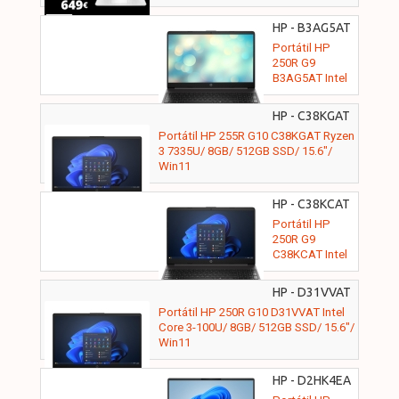
HP - B3AG5AT
Portátil HP
250R G9
B3AG5AT Intel
Core 3-100U/
8GB/ 512GB
HP - C38KGAT
SSD/ 15.6"/ Sin
Portátil HP 255R G10 C38KGAT Ryzen
Sistema
3 7335U/ 8GB/ 512GB SSD/ 15.6"/
Operativo
Win11
HP - C38KCAT
Portátil HP
250R G9
C38KCAT Intel
Core 3-100U/
8GB/ 512GB
HP - D31VVAT
SSD/ 15.6"/
Portátil HP 250R G10 D31VVAT Intel
Win11
Core 3-100U/ 8GB/ 512GB SSD/ 15.6"/
Win11
HP - D2HK4EA