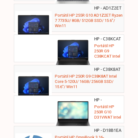
16GB/ 512GB
SSD/ 15.6"/ Sin
HP - AD1Z2ET
Sistema
Portátil HP 255R G10 AD1Z2ET Ryzen
Operativo
7 7735U/ 8GB/ 512GB SSD/ 15.6"/
Win11
HP - C38KCAT
16GB
Portátil HP
250R G9
C38KCAT Intel
Core 3-100U/
16GB/ 512GB
HP - C38K8AT
SSD/ 15.6"/
16GB
Portátil HP 250R G9 C38K8AT Intel
Win11
Core 5-120U/ 16GB/ 256GB SSD/
15.6"/ Win11
HP -
D31VWAT
Portátil HP
250R G10
D31VWAT Intel
Core 5-120U/
16GB/ 512GB
HP - D18B1EA
SSD/ 15.6"/ Sin
Portátil HP OmniBook 3 16-