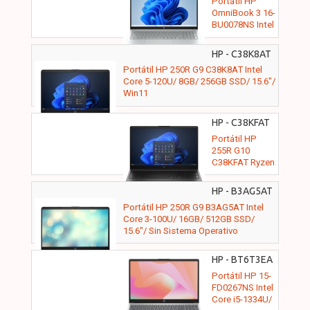
Portátil HP
OmniBook 3 16-
BU0078NS Intel
Core 3-100U/
8GB/ 512GB
HP - C38K8AT
SSD/ 16"/
Portátil HP 250R G9 C38K8AT Intel
Win11
Core 5-120U/ 8GB/ 256GB SSD/ 15.6"/
Win11
HP - C38KFAT
Portátil HP
255R G10
C38KFAT Ryzen
5 7535U/ 8GB/
512GB SSD/
HP - B3AG5AT
15.6"/ Win11
16GB
Portátil HP 250R G9 B3AG5AT Intel
Core 3-100U/ 16GB/ 512GB SSD/
15.6"/ Sin Sistema Operativo
HP - BT6T3EA
16GB
Portátil HP 15-
FD0267NS Intel
Core i5-1334U/