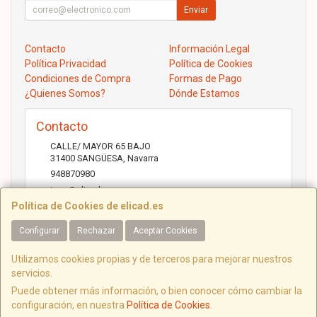
Enviar
Contacto
Información Legal
Política Privacidad
Política de Cookies
Condiciones de Compra
Formas de Pago
¿Quienes Somos?
Dónde Estamos
Contacto
CALLE/ MAYOR 65 BAJO
31400
SANGÜESA
,
Navarra
948870980
jose@elicad.com
Política de Cookies de elicad.es
Configurar
Rechazar
Aceptar Cookies
Horario
Lunes a Viernes 9:30 a 20:00 Sábados 10.00 a 14.00
Utilizamos cookies propias y de terceros para mejorar nuestros
servicios.
Puede obtener más información, o bien conocer cómo cambiar la
configuración, en nuestra
Política de Cookies
.
C/ Mayor, 65, 31400, Navarra, España. - C.I.F.: B31843022 - Tfno: 948870980