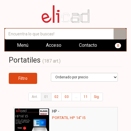
Menú
Acceso
Contacto
0
Portatiles
(187 art.)
Filtro
Ant.
01
02
03
...
11
Sig.
HP -
PORTATIL HP 14" I5