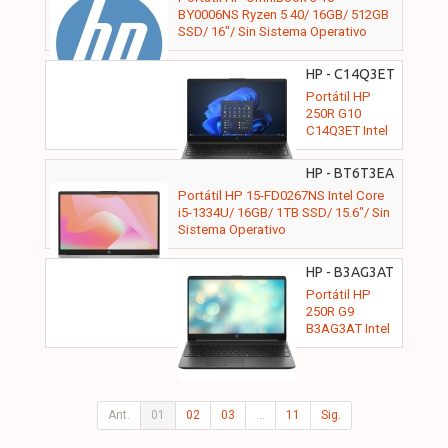
Sistema
BY0006NS Ryzen 5 40/ 16GB/ 512GB
Operativo
SSD/ 16"/ Sin Sistema Operativo
HP - C14Q3ET
Portátil HP
250R G10
C14Q3ET Intel
Core 5-120U/
8GB/ 512GB
HP - BT6T3EA
SSD/ 15.6"/
16GB 1TB
Portátil HP 15-FD0267NS Intel Core
Win11 Pro
i5-1334U/ 16GB/ 1TB SSD/ 15.6"/ Sin
Sistema Operativo
HP - B3AG3AT
Portátil HP
250R G9
B3AG3AT Intel
Core 7-150U/
16GB/ 512GB
SSD/ 15.6"/ Sin
Sistema
Operativo
Ant.
01
02
03
...
11
Sig.