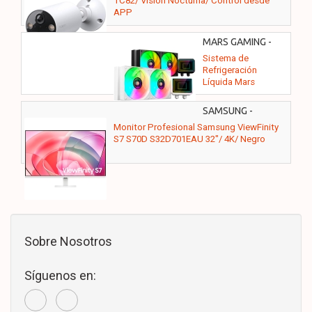
TC82/ Visión Nocturna/ Control desde
APP
MARS GAMING -
MLTWO240W
Sistema de
Refrigeración
Líquida Mars
Gaming ML-
TWO240/ Blanco
SAMSUNG -
LS32D701EAUXEN
Monitor Profesional Samsung ViewFinity
S7 S70D S32D701EAU 32"/ 4K/ Negro
Sobre Nosotros
Síguenos en: