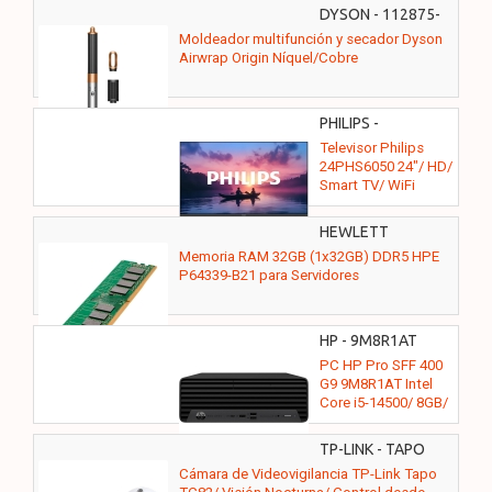
Dúplex/ Blanca
DYSON - 112875-
01
Moldeador multifunción y secador Dyson
Airwrap Origin Níquel/Cobre
PHILIPS -
24PHS6050/12
Televisor Philips
24PHS6050 24"/ HD/
Smart TV/ WiFi
HEWLETT
PACKARD
Memoria RAM 32GB (1x32GB) DDR5 HPE
ENTERPRISE -
P64339-B21 para Servidores
P64339-B21
HP - 9M8R1AT
PC HP Pro SFF 400
G9 9M8R1AT Intel
Core i5-14500/ 8GB/
256GB SSD/ Win11
Pro
TP-LINK - TAPO
TC82
Cámara de Videovigilancia TP-Link Tapo