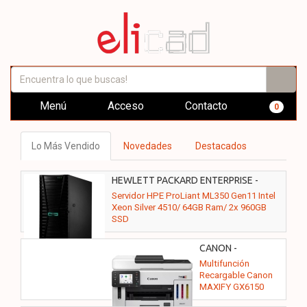
Menú
Acceso
Contacto
0
Lo Más Vendido
Novedades
Destacados
HEWLETT PACKARD ENTERPRISE -
P71671-425
Servidor HPE ProLiant ML350 Gen11 Intel
Xeon Silver 4510/ 64GB Ram/ 2x 960GB
SSD
CANON -
6882C006
Multifunción
Recargable Canon
MAXIFY GX6150
MegaTank WiFi/