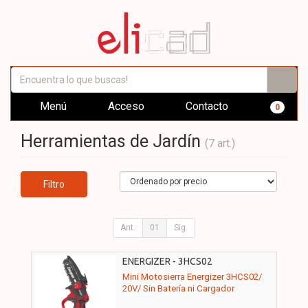
Menú
Acceso
Contacto
0
Herramientas de Jardín
(7 art.)
Filtro
Ant.
01
Sig.
ENERGIZER - 3HCS02
Mini Motosierra Energizer 3HCS02/
20V/ Sin Batería ni Cargador