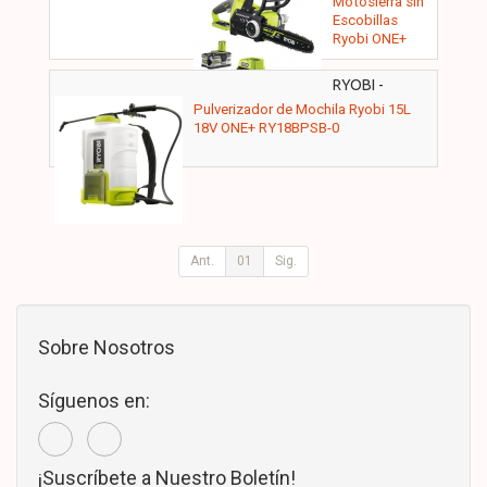
Motosierra sin
Escobillas
Ryobi ONE+
18V
RCS18X3050F
RYOBI -
5133005774
Pulverizador de Mochila Ryobi 15L
18V ONE+ RY18BPSB-0
Ant.
01
Sig.
Sobre Nosotros
Síguenos en:
¡Suscríbete a Nuestro Boletín!