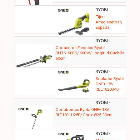
RYOBI -
5133005764
Tijera
Arreglasetos y
Espada
Cortasetos
Ryobi ONE+
RYOBI -
18V RY18GSA-
5133003645
Cortasetos Eléctrico Ryobi
0/ Sin Batería ni
RHT6160RS/ 600W/ Longitud Cuchilla
Cargador
60cm
RYOBI -
5133004180
Soplador Ryobi
ONE+ 18V
RBL1820S40F
RYOBI -
5133003711
Cortabordes Ryobi ONE+ 18V
RLT1831H25F/ Corte Ø25-30cm
RYOBI -
5133003830