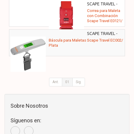
SCAPE TRAVEL -
E0121
Correa para Maleta
con Combinación
Scape Travel E0121/
Roja
SCAPE TRAVEL -
EC002
Báscula para Maletas Scape Travel EC002/
Plata
Ant.
01
Sig.
Sobre Nosotros
Síguenos en: