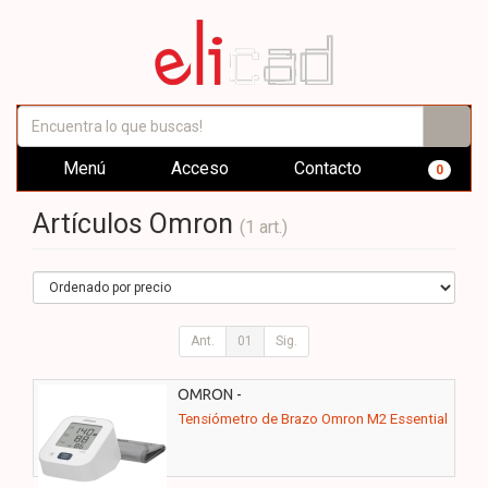
Menú
Acceso
Contacto
0
Artículos Omron
(1 art.)
Ant.
01
Sig.
OMRON -
Tensiómetro de Brazo Omron M2 Essential