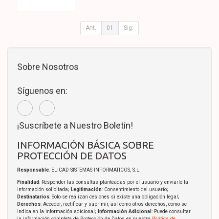
Ant.
01
Sig.
Sobre Nosotros
Síguenos en:
¡Suscríbete a Nuestro Boletín!
INFORMACIÓN BÁSICA SOBRE
PROTECCIÓN DE DATOS
Responsable
: ELICAD SISTEMAS INFORMATICOS, S.L.
Finalidad
: Responder las consultas planteadas por el usuario y enviarle la
información solicitada;
Legitimación
: Consentimiento del usuario;
Destinatarios
: Solo se realizan cesiones si existe una obligación legal;
Derechos
: Acceder, rectificar y suprimir, así como otros derechos, como se
indica en la información adicional;
Información Adicional
: Puede consultar
la información completa de Protección de Datos en nuestra
Política de