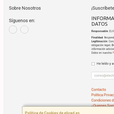
Sobre Nosotros
¡Suscríbete
INFORMA
Síguenos en:
DATOS
Responsable
: EL
Finalidad
: Respond
Legitimación
: Con
obligación legal;
D
información adicio
Datos en nuestra
P
He leído y 
Contacto
Política Priva
Condiciones 
¿Quienes So
Política de Cookies de elicad.es