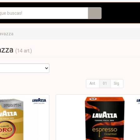
avazza
vazza
(14 art.)
Ant.
01
Sig.