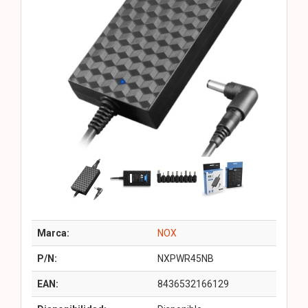
Marca:
NOX
P/N:
NXPWR45NB
EAN:
8436532166129