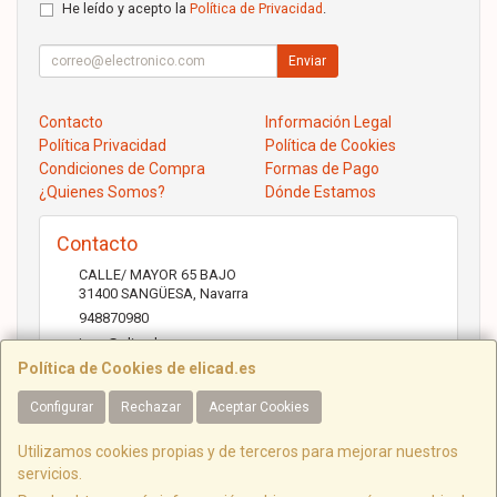
He leído y acepto la
Política de Privacidad
.
Enviar
Contacto
Información Legal
Política Privacidad
Política de Cookies
Condiciones de Compra
Formas de Pago
¿Quienes Somos?
Dónde Estamos
Contacto
CALLE/ MAYOR 65 BAJO
31400
SANGÜESA
,
Navarra
948870980
jose@elicad.com
Política de Cookies de elicad.es
Configurar
Rechazar
Aceptar Cookies
Horario
Lunes a Viernes 9:30 a 20:00 Sábados 10.00 a 14.00
Utilizamos cookies propias y de terceros para mejorar nuestros
servicios.