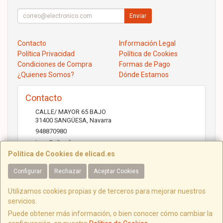
Enviar
Contacto
Información Legal
Política Privacidad
Política de Cookies
Condiciones de Compra
Formas de Pago
¿Quienes Somos?
Dónde Estamos
Contacto
CALLE/ MAYOR 65 BAJO
31400
SANGÜESA
,
Navarra
948870980
jose@elicad.com
Política de Cookies de elicad.es
Configurar
Rechazar
Aceptar Cookies
Horario
Lunes a Viernes 9:30 a 20:00 Sábados 10.00 a 14.00
Utilizamos cookies propias y de terceros para mejorar nuestros
servicios.
Puede obtener más información, o bien conocer cómo cambiar la