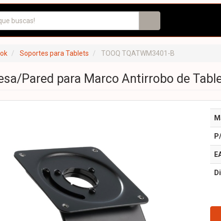
ook
Soportes para Tablets
TOOQ TQATWM3401-B
esa/Pared para Marco Antirrobo de Ta
M
P
E
Di