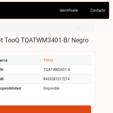
Identifícate
Contacto
blet TooQ TQATWM3401-B/ Negro
arca:
TOOQ
/N:
TQATWM3401-B
AN:
8433281017214
sponibilidad:
Disponible