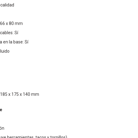
 calidad
166 x 80 mm
cables: Sí
a en la base: Sí
luido
 185 x 175 x 140 mm
e
ión
luye herramientas, tacos y tornillos)