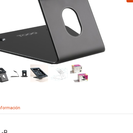
nformación
-B