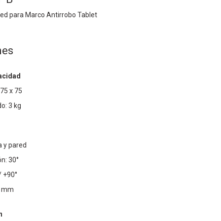
ed para Marco Antirrobo Tablet
nes
acidad
75 x 75
o: 3 kg
a y pared
ón: 30°
/ +90°
24 mm
n