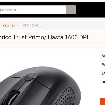
Ratones
TRUST 24966
rico Trust Primo/ Hasta 1600 DPI
M
P
E
Di