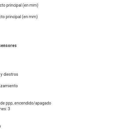
cto principal (en mm)
cto principal (en mm)
sensores
y diestros
azamiento
e de ppp, encendido/apagado
nes: 3
n