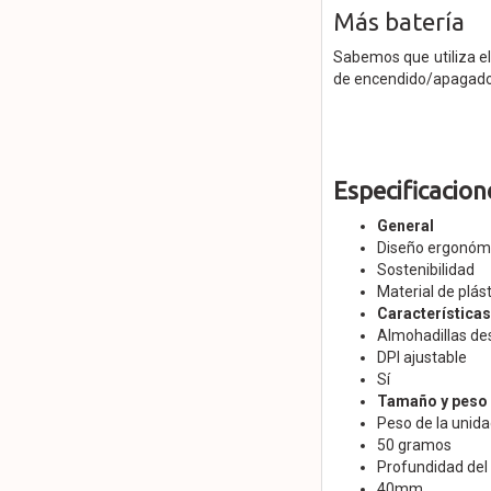
Más batería
Sabemos que utiliza e
de encendido/apagado q
Especificacion
General
Diseño ergonómi
Sostenibilidad
Material de plás
Características
Almohadillas de
DPI ajustable
Sí
Tamaño y peso
Peso de la unida
50 gramos
Profundidad del
40mm