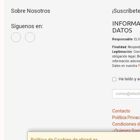
Sobre Nosotros
¡Suscríbete
INFORMA
Síguenos en:
DATOS
Responsable
: EL
Finalidad
: Respond
Legitimación
: Con
obligación legal;
D
información adicio
Datos en nuestra
P
He leído y 
Contacto
Política Priva
Condiciones 
¿Quienes So
Política de Cookies de elicad.es