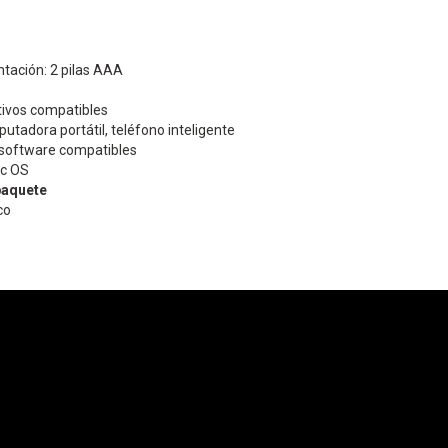
tación: 2 pilas AAA
tivos compatibles
putadora portátil, teléfono inteligente
software compatibles
ac OS
paquete
co