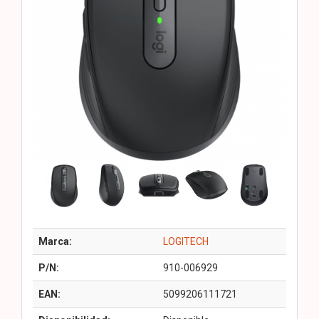
Marca:
LOGITECH
P/N:
910-006929
EAN:
5099206111721