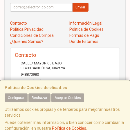
Enviar
Contacto
Información Legal
Política Privacidad
Política de Cookies
Condiciones de Compra
Formas de Pago
¿Quienes Somos?
Dónde Estamos
Contacto
CALLE/ MAYOR 65 BAJO
31400
SANGÜESA
,
Navarra
948870980
jose@elicad.com
Política de Cookies de elicad.es
Configurar
Rechazar
Aceptar Cookies
Horario
Lunes a Viernes 9:30 a 20:00 Sábados 10.00 a 14.00
Utilizamos cookies propias y de terceros para mejorar nuestros
servicios.
Puede obtener más información, o bien conocer cómo cambiar la
configuración, en nuestra
Política de Cookies
.
C/ Mayor, 65, 31400, Navarra, España. - C.I.F.: B31843022 - Tfno: 948870980