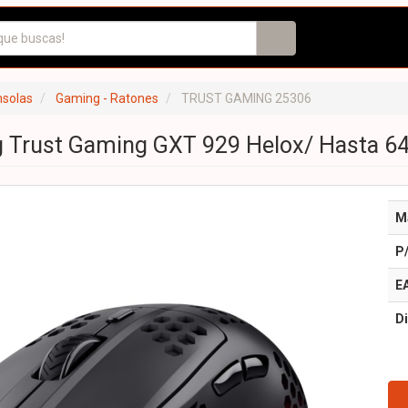
nsolas
Gaming - Ratones
TRUST GAMING 25306
 Trust Gaming GXT 929 Helox/ Hasta 64
M
P
E
Di