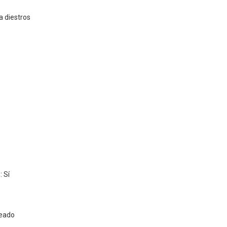
a diestros
 Sí
leado