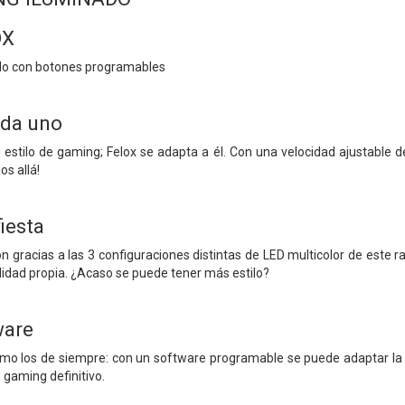
OX
do con botones programables
ada uno
 estilo de gaming; Felox se adapta a él. Con una velocidad ajustable 
s allá!
fiesta
ón gracias a las 3 configuraciones distintas de LED multicolor de este
idad propia. ¿Acaso se puede tener más estilo?
ware
omo los de siempre: con un software programable se puede adaptar la 
 gaming definitivo.