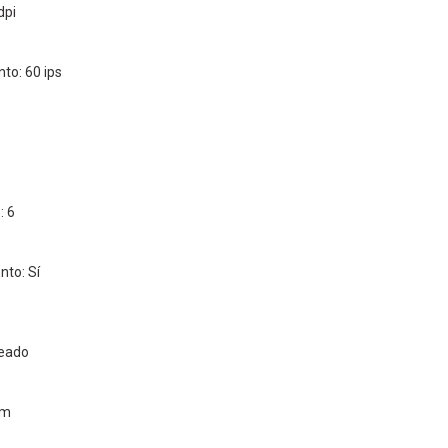
dpi
to: 60 ips
: 6
to: Sí
leado
 m