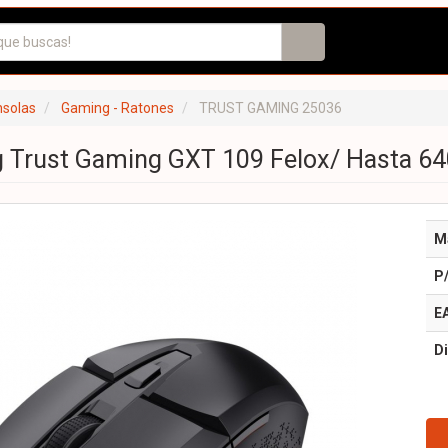
nsolas
Gaming - Ratones
TRUST GAMING 25036
 Trust Gaming GXT 109 Felox/ Hasta 64
M
P
E
Di