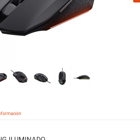
nformación
NG ILUMINADO