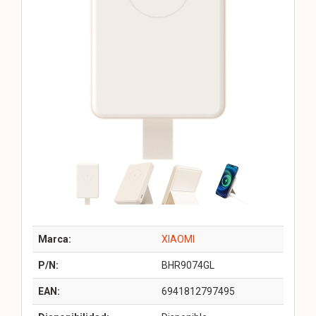
Marca:
XIAOMI
P/N:
BHR9074GL
EAN:
6941812797495