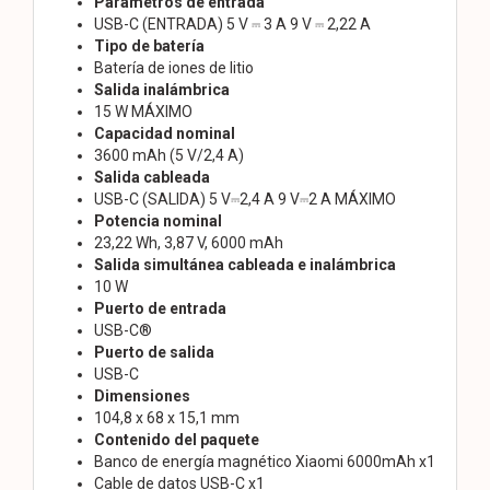
Parámetros de entrada
USB-C (ENTRADA) 5 V ⎓ 3 A 9 V ⎓ 2,22 A
Tipo de batería
Batería de iones de litio
Salida inalámbrica
15 W MÁXIMO
Capacidad nominal
3600 mAh (5 V/2,4 A)
Salida cableada
USB-C (SALIDA) 5 V⎓2,4 A 9 V⎓2 A MÁXIMO
Potencia nominal
23,22 Wh, 3,87 V, 6000 mAh
Salida simultánea cableada e inalámbrica
10 W
Puerto de entrada
USB-C®
Puerto de salida
USB-C
Dimensiones
104,8 x 68 x 15,1 mm
Contenido del paquete
Banco de energía magnético Xiaomi 6000mAh x1
Cable de datos USB-C x1