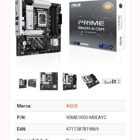
Marca:
ASUS
P/N:
90MB1K00-M0EAYC
EAN:
4711387819869