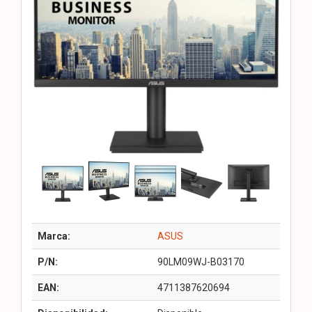
Marca:
ASUS
P/N:
90LM09WJ-B03170
EAN:
4711387620694