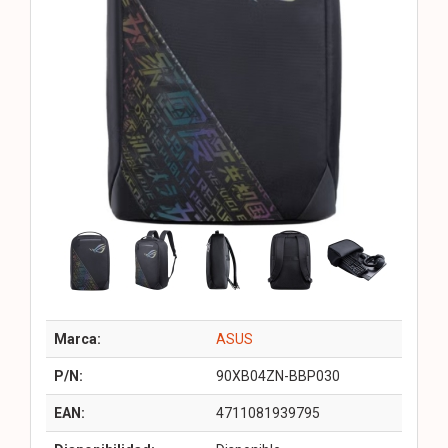
Marca:
ASUS
P/N:
90XB04ZN-BBP030
EAN:
4711081939795