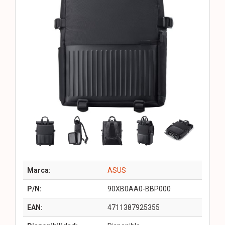
Marca:
ASUS
P/N:
90XB0AA0-BBP000
EAN:
4711387925355