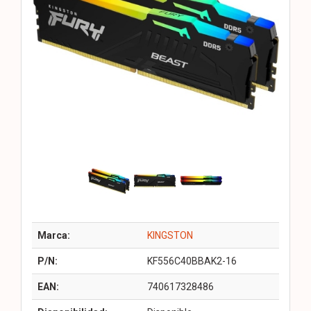
Marca:
KINGSTON
P/N:
KF556C40BBAK2-16
EAN:
740617328486